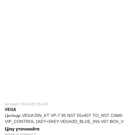
Артикул: VGA-E95 55-40T
VEGA
Циліндр VEGA DIN_KT VP-7 95 NST 55x40T TO_NST CAM0
VIP_CONTROL 1KEY+5KEY VEGA3D_BLUE_INS V07 BOX_V
Ціну уточнюйте
Немає в наявності