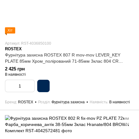
Хіт
Артикул: RST-4036850100
ROSTEX
Фурнітура захисна ROSTEX 807 R mov-mov LEVER_KEY
PLATE 85мм Хром_полірований 71-85мм 3клас 804 CR
Комплект
2 425 грн
В наявності
Бренд
ROSTEX
Розділ
Фурнітура захисна
Наявність
В наявності