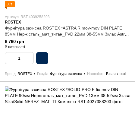
Хіт
Артикул: RST-4039258203
ROSTEX
Фурнітура захисна ROSTEX *ASTRA R mov-mov DIN PLATE
85мм Нерж.сталь_мат_титан_PVD 22мм 38-55мм 3клас Astra
NEREZ_MAT_TI Комплект
8 760 грн
В наявності
Бренд
ROSTEX
Розділ
Фурнітура захисна
Наявність
В наявності