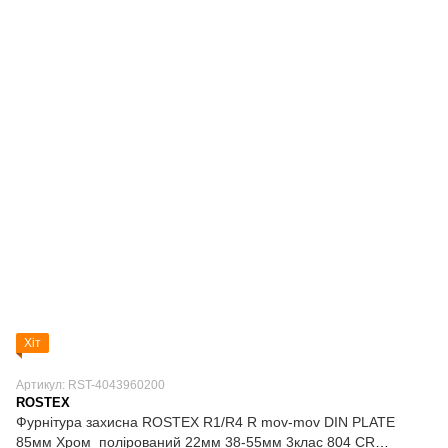
Хіт
Артикул: RST-4043960200
ROSTEX
Фурнітура захисна ROSTEX R1/R4 R mov-mov DIN PLATE
85мм Хром_полірований 22мм 38-55мм 3клас 804 CR