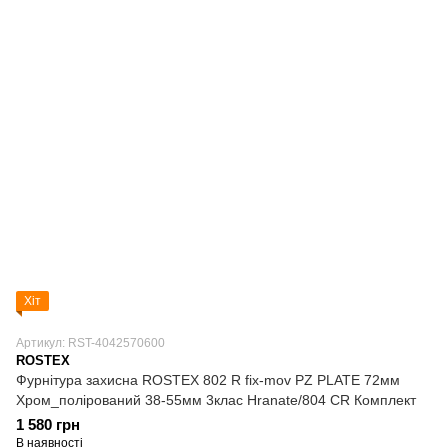
Хіт
Артикул: RST-4042570600
ROSTEX
Фурнітура захисна ROSTEX 802 R fix-mov PZ PLATE 72мм
Хром_полірований 38-55мм 3клас Hranate/804 CR Комплект
1 580 грн
В наявності