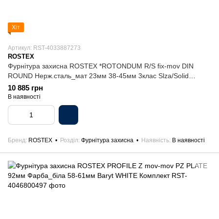
Хіт
Артикул: RST-4033887273
ROSTEX
Фурнітура захисна ROSTEX *ROTONDUM R/S fix-mov DIN
ROUND Нерж.сталь_мат 23мм 38-45мм 3клас Slza/Solid
NEREZ_MAT Комплект
10 885 грн
В наявності
Бренд
ROSTEX
Розділ
Фурнітура захисна
Наявність
В наявності