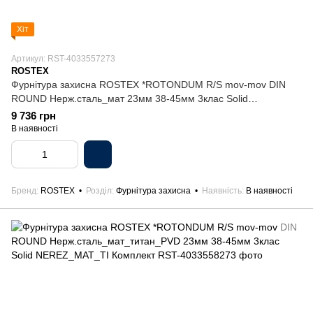
Хіт
Артикул: RST-4033557273
ROSTEX
Фурнітура захисна ROSTEX *ROTONDUM R/S mov-mov DIN
ROUND Нерж.сталь_мат 23мм 38-45мм 3клас Solid
NEREZ_MAT Комплект
9 736 грн
В наявності
Бренд
ROSTEX
Розділ
Фурнітура захисна
Наявність
В наявності