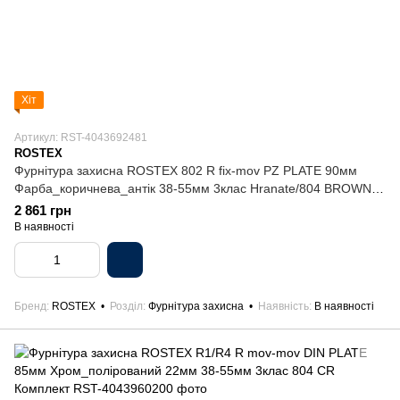
Хіт
Артикул: RST-4043692481
ROSTEX
Фурнітура захисна ROSTEX 802 R fix-mov PZ PLATE 90мм
Фарба_коричнева_антік 38-55мм 3клас Hranate/804 BROWN
Комплект
2 861 грн
В наявності
Бренд
ROSTEX
Розділ
Фурнітура захисна
Наявність
В наявності