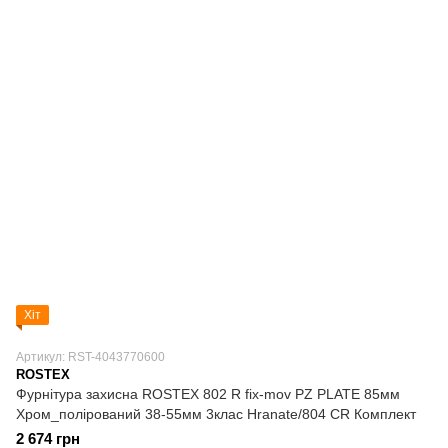
Хіт
Артикул: RST-4043770600
ROSTEX
Фурнітура захисна ROSTEX 802 R fix-mov PZ PLATE 85мм
Хром_полірований 38-55мм 3клас Hranate/804 CR Комплект
2 674 грн