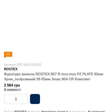
Хіт
Артикул: RST-4043780100
ROSTEX
Фурнітура захисна ROSTEX 807 R mov-mov PZ PLATE 85мм
Хром_полірований 38-55мм 3клас 804 CR Комплект
2 564 грн
В наявності