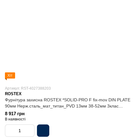
Хіт
Артикул: RST-4027388203
ROSTEX
Фурнітура захисна ROSTEX *SOLID-PRO F fix-mov DIN PLATE
90мм Нерж.сталь_мат_титан_PVD 13мм 38-52мм 3клас
Slza/Solid NEREZ_MAT_TI Комплект
8 917 грн
В наявності