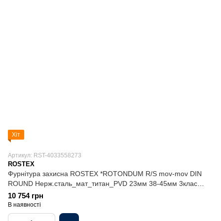
Хіт
Артикул: RST-4033558273
ROSTEX
Фурнітура захисна ROSTEX *ROTONDUM R/S mov-mov DIN
ROUND Нерж.сталь_мат_титан_PVD 23мм 38-45мм 3клас
Solid NEREZ_MAT_TI Комплект
10 754 грн
В наявності