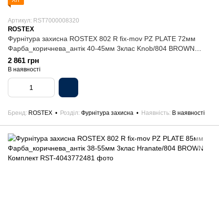
Хіт
Артикул: RST7000008320
ROSTEX
Фурнітура захисна ROSTEX 802 R fix-mov PZ PLATE 72мм
Фарба_коричнева_антік 40-45мм 3клас Knob/804 BROWN
Комплект
2 861 грн
В наявності
Бренд
ROSTEX
Розділ
Фурнітура захисна
Наявність
В наявності