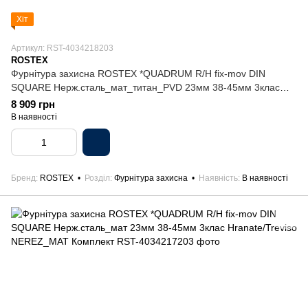
Хіт
Артикул: RST-4034218203
ROSTEX
Фурнітура захисна ROSTEX *QUADRUM R/H fix-mov DIN
SQUARE Нерж.сталь_мат_титан_PVD 23мм 38-45мм 3клас
Hranate/Treviso NEREZ_MAT_TI Комплект
8 909 грн
В наявності
Бренд
ROSTEX
Розділ
Фурнітура захисна
Наявність
В наявності