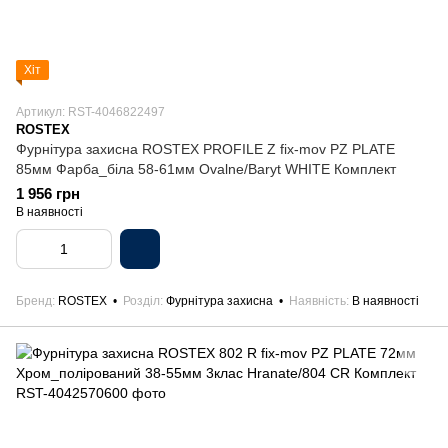
Хіт
Артикул: RST-4046822497
ROSTEX
Фурнітура захисна ROSTEX PROFILE Z fix-mov PZ PLATE
85мм Фарба_біла 58-61мм Ovalne/Baryt WHITE Комплект
1 956 грн
В наявності
Бренд
ROSTEX
Розділ
Фурнітура захисна
Наявність
В наявності