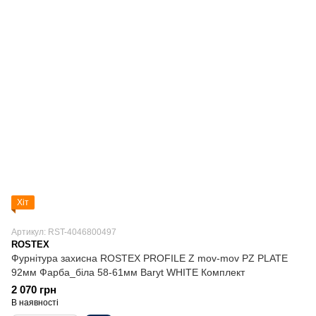
Хіт
Артикул: RST-4046800497
ROSTEX
Фурнітура захисна ROSTEX PROFILE Z mov-mov PZ PLATE
92мм Фарба_біла 58-61мм Baryt WHITE Комплект
2 070 грн
В наявності