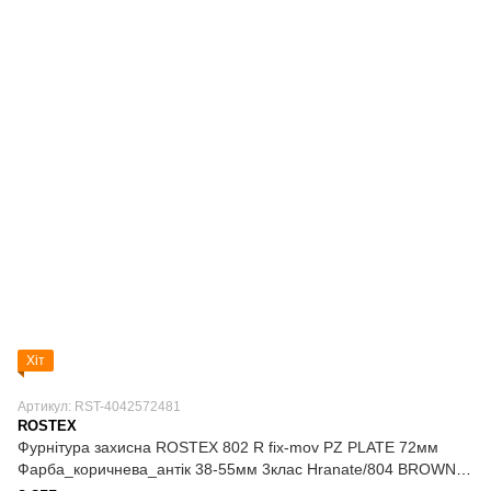
Хіт
Артикул: RST-4042572481
ROSTEX
Фурнітура захисна ROSTEX 802 R fix-mov PZ PLATE 72мм
Фарба_коричнева_антік 38-55мм 3клас Hranate/804 BROWN