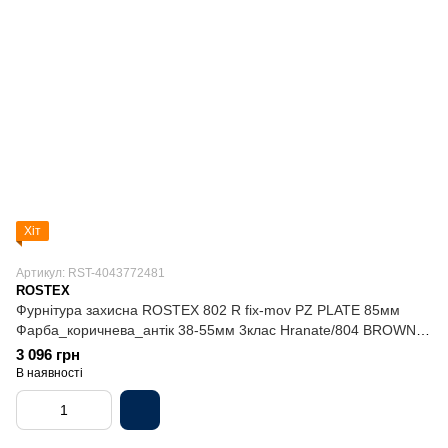
Хіт
Артикул: RST-4043772481
ROSTEX
Фурнітура захисна ROSTEX 802 R fix-mov PZ PLATE 85мм
Фарба_коричнева_антік 38-55мм 3клас Hranate/804 BROWN
Комплект
3 096 грн
В наявності