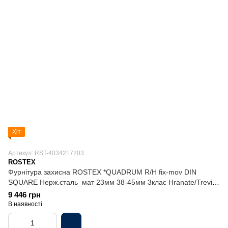
Хіт
Артикул: RST-4034217203
ROSTEX
Фурнітура захисна ROSTEX *QUADRUM R/H fix-mov DIN
SQUARE Нерж.сталь_мат 23мм 38-45мм 3клас Hranate/Treviso
NEREZ_MAT Комплект
9 446 грн
В наявності