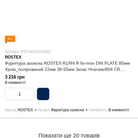
Хіт
Артикул: RST-4042130603
ROSTEX
Фурнітура захисна ROSTEX R1/R4 R fix-mov DIN PLATE 85мм
Хром_полірований 22мм 38-55мм 3клас Hranate/804 CR
Комплект
3 216 грн
В наявності
Бренд
ROSTEX
Розділ
Фурнітура захисна
Наявність
В наявності
Показати ще 20 товарів