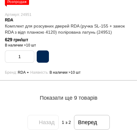
Розпродаж
Артикул: 24951
RDA
Комплект для розсувних дверей RDA (ручка SL-155 + замок
RDA з відп планкою 4120) полірована латунь (24951)
629 грн/шт
В наличии >10 шт
Бренд
RDA
Наявність
В наличии >10 шт
Показати ще 9 товарів
Назад
Вперед
1
з 2