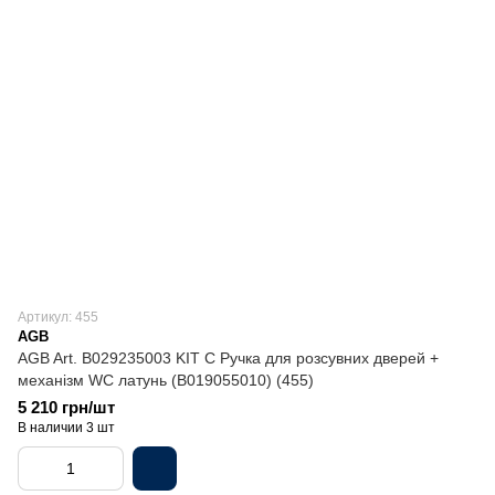
Артикул: 455
AGB
AGB Art. B029235003 KIT C Ручка для розсувних дверей +
механізм WC латунь (B019055010) (455)
5 210 грн/шт
В наличии 3 шт