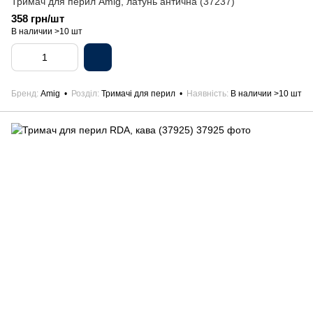
Тримач для перил Amig, латунь антична (37237)
358 грн/шт
В наличии >10 шт
Бренд
Amig
Розділ
Тримачі для перил
Наявність
В наличии >10 шт