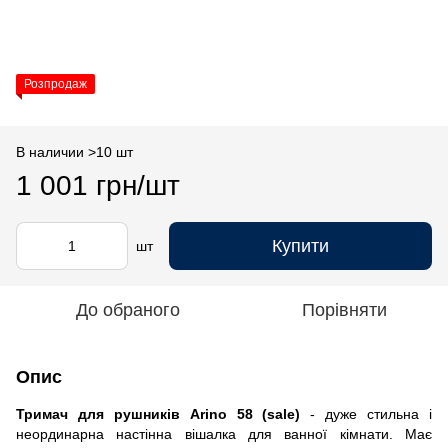
Розпродаж
В наличии >10 шт
1 001 грн/шт
Купити
шт
До обраного
Порівняти
Опис
Тримач для рушників Arino 58 (sale)
- дуже стильна і
неординарна настінна вішалка для ванної кімнати. Має