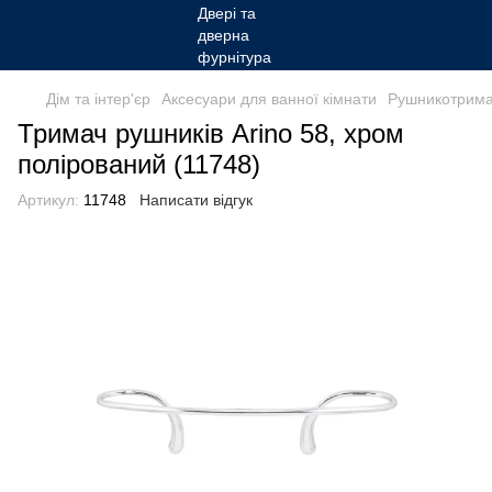
Дім та інтер'єр
Аксесуари для ванної кімнати
Рушникотрима
Тримач рушників Arino 58, хром
полірований (11748)
Артикул:
11748
Написати відгук