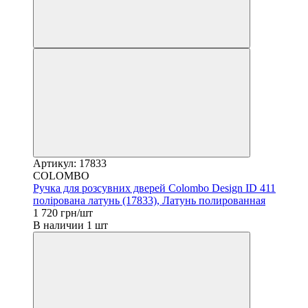
Артикул: 17833
COLOMBO
Ручка для розсувних дверей Colombo Design ID 411
полірована латунь (17833), Латунь полированная
1 720 грн/шт
В наличии 1 шт