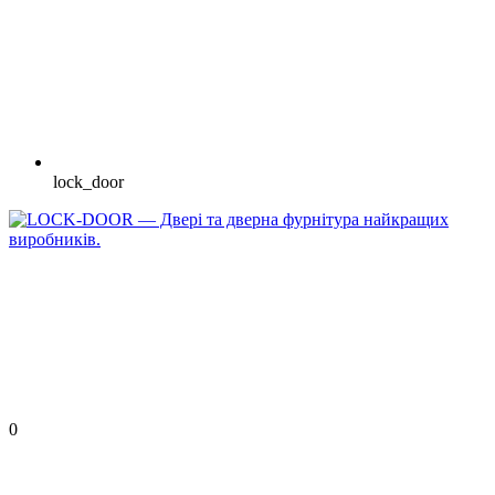
lock_door
0