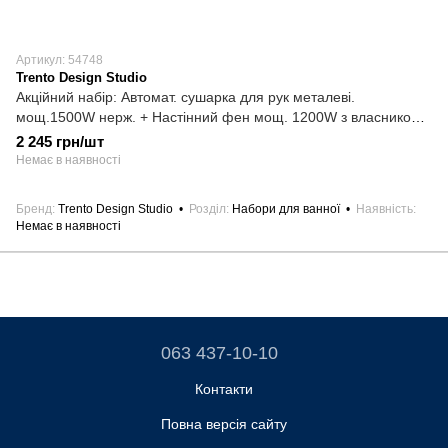
Артикул: 54748
Trento Design Studio
Акційний набір: Автомат. сушарка для рук металеві.
мощ.1500W нерж. + Настінний фен мощ. 1200W з власником і
троянд. під бритву білий
2 245 грн/шт
Немає в наявності
Бренд
Trento Design Studio
Розділ
Набори для ванної
Наявність
Немає в наявності
063 437-10-10
Контакти
Повна версія сайту