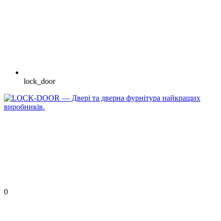
lock_door
0