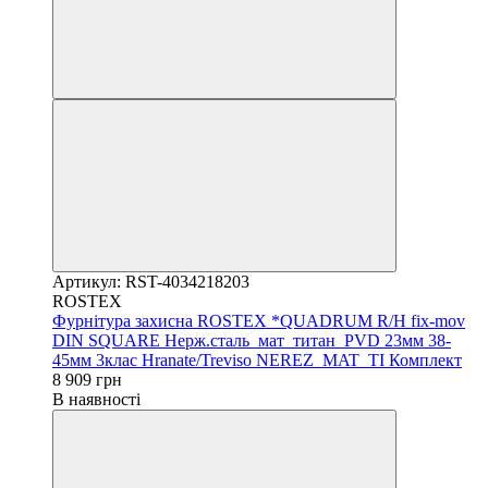
Артикул: RST-4034218203
ROSTEX
Фурнітура захисна ROSTEX *QUADRUM R/H fix-mov
DIN SQUARE Нерж.сталь_мат_титан_PVD 23мм 38-
45мм 3клас Hranate/Treviso NEREZ_MAT_TI Комплект
8 909 грн
В наявності