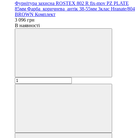
Фурнітура захисна ROSTEX 802 R fix-mov PZ PLATE
85мм Фарба_коричнева_антік 38-55мм 3клас Hranate/804
BROWN Комплект
3 096 грн
В наявності