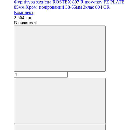
Фурнітура захисна ROSTEX 807 R mov-mov PZ PLATE
85мм Хром_полірований 38-55мм 3клас 804 CR
Комплект
2 564 грн
В наявності