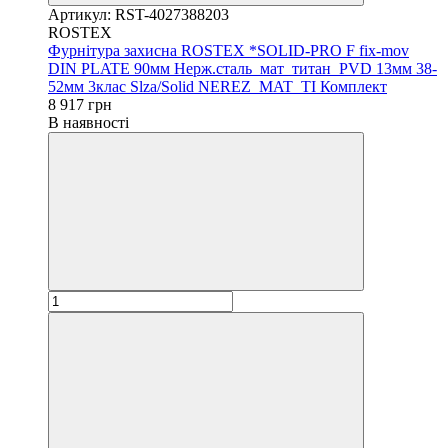
Артикул: RST-4027388203
ROSTEX
Фурнітура захисна ROSTEX *SOLID-PRO F fix-mov
DIN PLATE 90мм Нерж.сталь_мат_титан_PVD 13мм 38-
52мм 3клас Slza/Solid NEREZ_MAT_TI Комплект
8 917 грн
В наявності