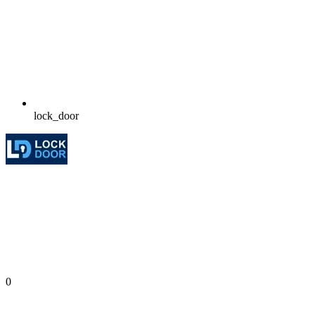
lock_door
0