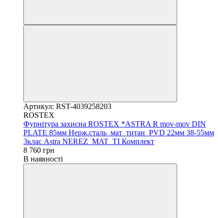
Артикул: RST-4039258203
ROSTEX
Фурнітура захисна ROSTEX *ASTRA R mov-mov DIN
PLATE 85мм Нерж.сталь_мат_титан_PVD 22мм 38-55мм
3клас Astra NEREZ_MAT_TI Комплект
8 760 грн
В наявності