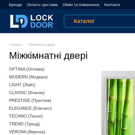
Перейти до основного контенту
Бренди
Оплата і доставка
Обмін та повернення
Контакти
Відгуки про магазин
Публічна оферта
Угода користувача
Каталог
Головна
Міжкімнатні двері
Міжкімнатні двері
OPTIMA (Оптима)
MODERN (Модерн)
LIGHT (Лайт)
CLASSIC (Класик)
PRESTIGE (Престиж)
ELEGANCE (Елеганс)
TECHNO (Техно)
TREND (Тренд)
VERONA (Верона)