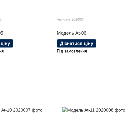
3
Артикул: 2020004
05
Модель At-06
 ціну
Дізнатися ціну
ня
Під замовлення