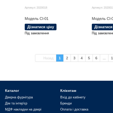
Артикул: 2020018
Артикул: 202001
Модель Cl-01
Модель Cl-
Дізнатися ціну
Дізнатися
Під замовлення
Під замовлен
Назад
1
2
3
4
5
6
...
1
Каталог
Клієнтам
Дверна фурнітура
Вхід до кабінету
Дім та інтер'єр
Бренди
МДФ накладки на двері
Оплата і доставка