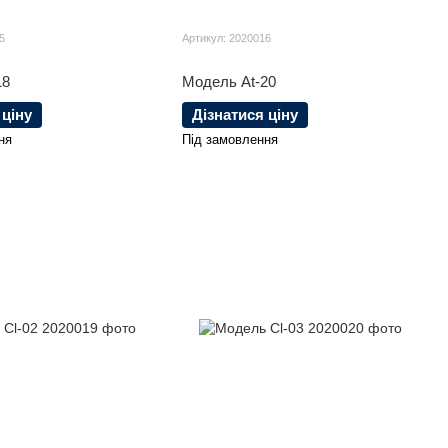
5
Артикул: 2020016
18
Модель At-20
 ціну
Дізнатися ціну
ня
Під замовлення