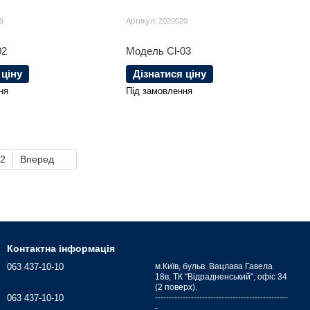
9
Артикул: 2020020
02
Модель Cl-03
 ціну
Дізнатися ціну
ня
Під замовлення
2
Вперед
Контактна інформація
063 437-10-10
м.Київ, бульв. Вацлава Гавела
18в, ТК "Відрадненський", офіс 34
(2 поверх).
063 437-10-10
------------------------------------------------
-