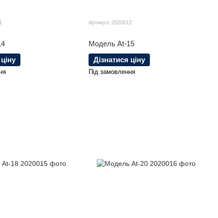
1
Артикул: 2020012
14
Модель At-15
 ціну
Дізнатися ціну
ня
Під замовлення