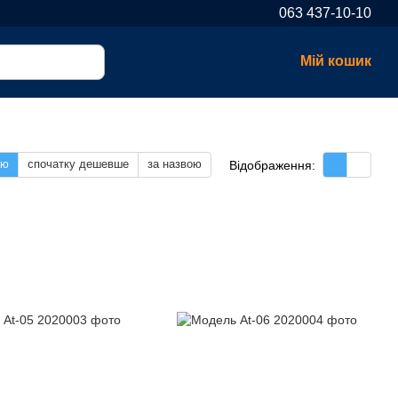
063 437-10-10
Мій кошик
тю
спочатку дешевше
за назвою
Відображення: