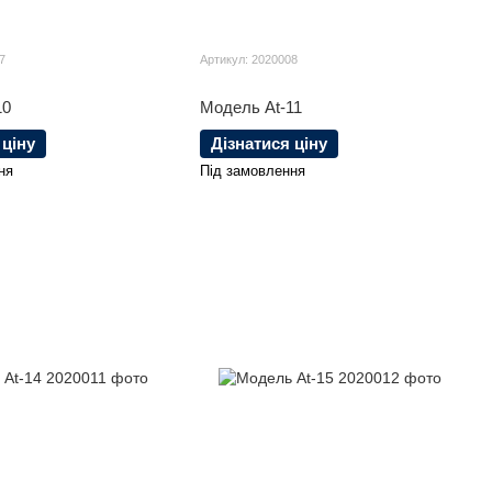
7
Артикул: 2020008
10
Модель At-11
 ціну
Дізнатися ціну
ня
Під замовлення