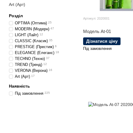
Art (Арт)
Розділ
Артикул: 2020001
OPTIMA (Оптима)
25
MODERN (Модерн)
47
Модель At-01
LIGHT (Лайт)
12
CLASSIC (Класик)
35
Дізнатися ціну
PRESTIGE (Престиж)
6
Під замовлення
ELEGANCE (Елеганс)
18
TECHNO (Техно)
37
TREND (Тренд)
12
VERONA (Верона)
16
Art (Арт)
17
Наявність
Під замовлення
225