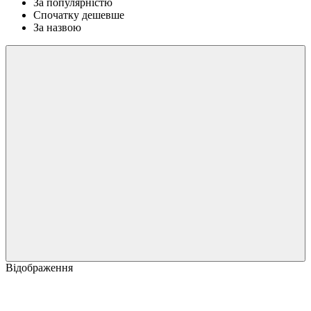
За популярністю
Спочатку дешевше
За назвою
Відображення