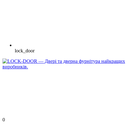
lock_door
0