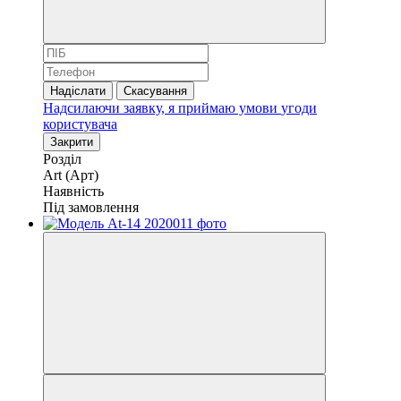
Надіслати
Скасування
Надсилаючи заявку, я приймаю умови
угоди
користувача
Закрити
Розділ
Art (Арт)
Наявність
Під замовлення