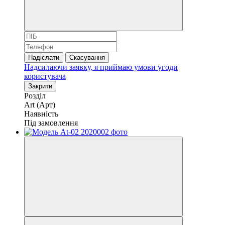
Надіслати
Скасування
Надсилаючи заявку, я приймаю умови
угоди
користувача
Закрити
Розділ
Art (Арт)
Наявність
Під замовлення