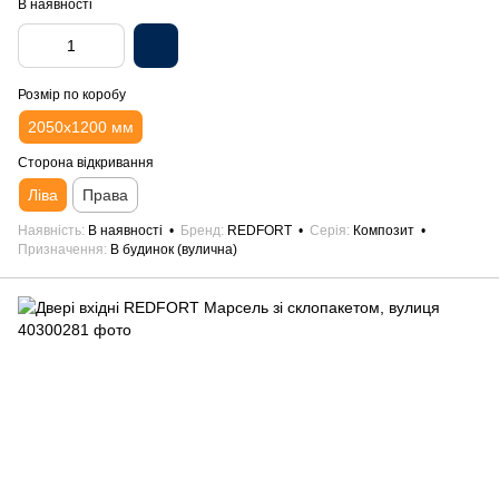
В наявності
Розмір по коробу
2050х1200 мм
Сторона відкривання
Ліва
Права
Наявність
В наявності
Бренд
REDFORT
Серія
Композит
Призначення
В будинок (вулична)