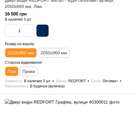
Двері вхідні REDFORT Метал - МДФ склопакет вулиця,
2050х860 мм, Ліва
16 500 грн
В наличии 3 шт
Розмір по коробу
2050х860 мм
2050х960 мм
Сторона відкривання
Ліва
Права
Наявність
В наличии 3 шт
Бренд
REDFORT
Серія
Оптима+
Призначення
В будинок (вулична)