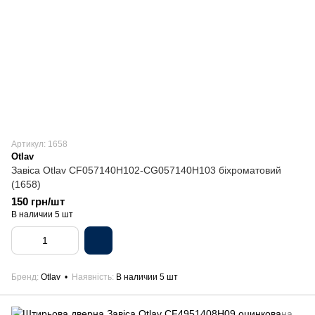
Артикул: 1658
Otlav
Завіса Otlav CF057140H102-CG057140H103 біхроматовий
(1658)
150 грн/шт
В наличии 5 шт
Бренд
Otlav
Наявність
В наличии 5 шт