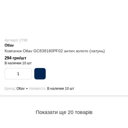
Артикул: 2798
Otlav
Ковпачок Otlav GC838180PF02 антич золото (латунь)
294 грн/шт
В наличии 10 шт
Бренд
Otlav
Наявність
В наличии 10 шт
Показати ще 20 товарів