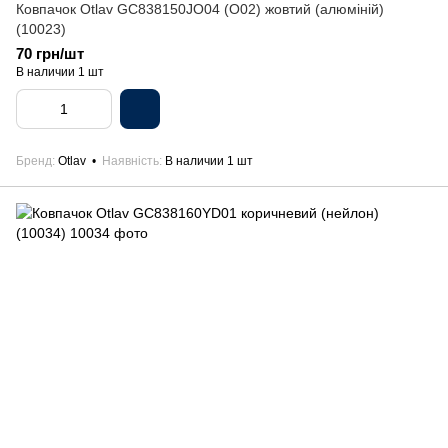
Ковпачок Otlav GC838150JO04 (O02) жовтий (алюміній)
(10023)
70 грн/шт
В наличии 1 шт
Бренд
Otlav
Наявність
В наличии 1 шт