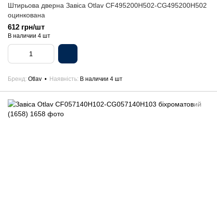
Штирьова дверна Завіса Otlav CF495200H502-CG495200H502
оцинкована
612 грн/шт
В наличии 4 шт
Бренд
Otlav
Наявність
В наличии 4 шт