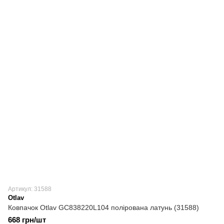
Артикул: 31588
Otlav
Ковпачок Otlav GC838220L104 полірована латунь (31588)
668 грн/шт