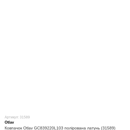
Артикул: 31589
Otlav
Ковпачок Otlav GC839220L103 полірована латунь (31589)