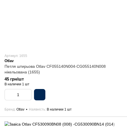
Артикул: 1655
Otlav
Петля штирьова Otlav CF055140N004-CG055140N008
нікельована (1655)
45 грн/шт
В наличии 1 шт
Бренд
Otlav
Наявність
В наличии 1 шт