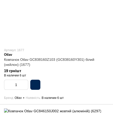
Артикул: 1677
Otlav
Ковпачок Otlav GC838160Z103 (GC838160Y301) білий
(нейлон) (1677)
19 грн/шт
В наличии 6 шт
Бренд
Otlav
Наявність
В наличии 6 шт