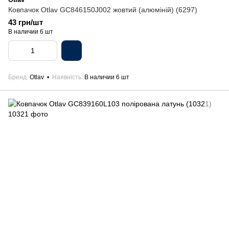
Ковпачок Otlav GC846150J002 жовтий (алюміній) (6297)
43 грн/шт
В наличии 6 шт
Бренд
Otlav
Наявність
В наличии 6 шт