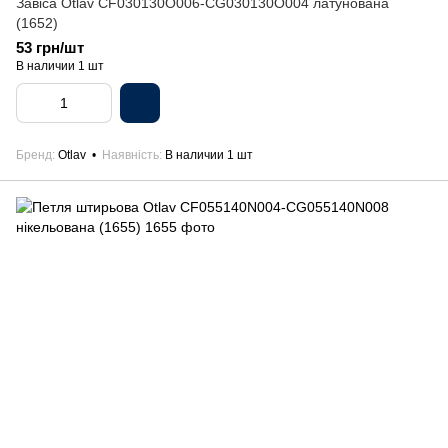
Завіса Otlav CF030130O006-CG030130O004 латунована
(1652)
53 грн/шт
В наличии 1 шт
Бренд
Otlav
Наявність
В наличии 1 шт