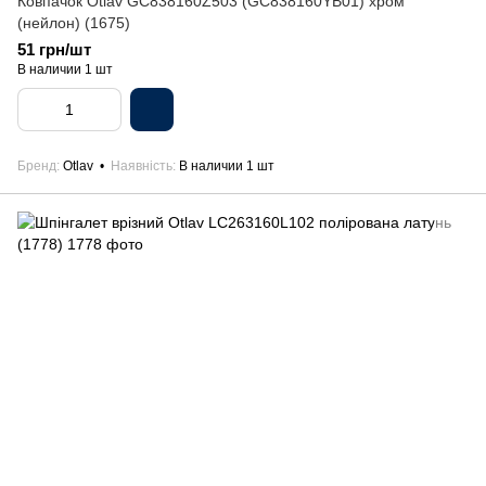
Ковпачок Otlav GC838160Z503 (GC838160YB01) хром
(нейлон) (1675)
51 грн/шт
В наличии 1 шт
Бренд
Otlav
Наявність
В наличии 1 шт