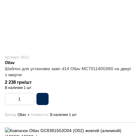
Артикул: 5621
Otlav
Шаблон для установки завіс d14 Otlav MC701140G060 на двері
з чвертю
2 238 грн/шт
В наличии 1 шт
Бренд
Otlav
Наявність
В наличии 1 шт