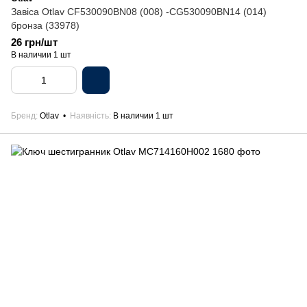
Завіса Otlav CF530090BN08 (008) -CG530090BN14 (014)
бронза (33978)
26 грн/шт
В наличии 1 шт
Бренд
Otlav
Наявність
В наличии 1 шт