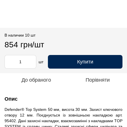
В наличии 10 шт
854 грн/шт
Купити
шт
До обраного
Порівняти
Опис
Defender® Top System 50 мм, висота 30 мм. Захист ключового
отвору 12 мм. Поєднується із зовнішньою накладкою арт.
95402. Дані захисні накладки, взаємозамінні з накладками TOP
SYSTEM із сплаву цинку. Сталеві захисні сфери циліндра та