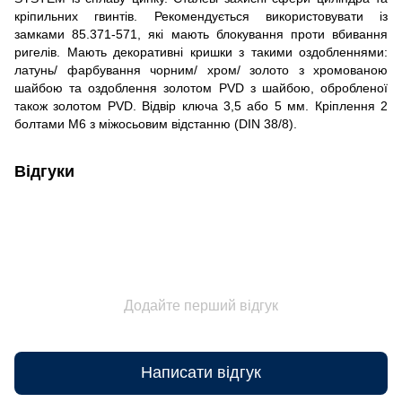
кріпильних гвинтів. Рекомендується використовувати із
замками 85.371-571, які мають блокування проти вбивання
ригелів. Мають декоративні кришки з такими оздобленнями:
латунь/ фарбування чорним/ хром/ золото з хромованою
шайбою та оздоблення золотом PVD з шайбою, обробленої
також золотом PVD. Відвір ключа 3,5 або 5 мм. Кріплення 2
болтами М6 з міжосьовим відстанню (DIN 38/8).
Відгуки
Додайте перший відгук
Написати відгук