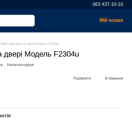
063 437-10-10
Мій кошик
МДФ накладка на двері Модель F2304u
 двері Модель F2304u
4u
Написати відгук
Порівняти
В бажання
антія