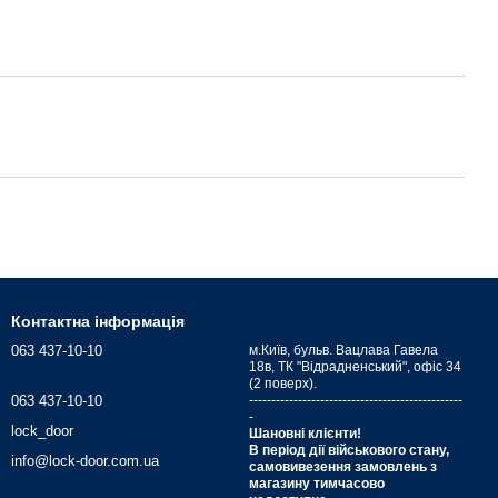
Контактна інформація
063 437-10-10
м.Київ, бульв. Вацлава Гавела
18в, ТК "Відрадненський", офіс 34
(2 поверх).
063 437-10-10
------------------------------------------------
-
lock_door
Шановні клієнти!
В період дії військового стану,
info@lock-door.com.ua
самовивезення замовлень з
магазину тимчасово