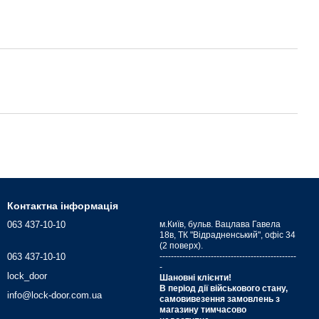
Контактна інформація
063 437-10-10
м.Київ, бульв. Вацлава Гавела
18в, ТК "Відрадненський", офіс 34
(2 поверх).
063 437-10-10
------------------------------------------------
-
lock_door
Шановні клієнти!
В період дії військового стану,
info@lock-door.com.ua
самовивезення замовлень з
магазину тимчасово