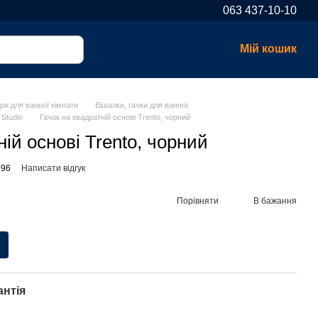
063 437-10-10
Мій кошик
ри для ванної кімнати
Вішалки, гачки для ванної
 Studio
Гачок на квадратній основі Trento, чорний
ній основі Trento, чорний
996
Написати відгук
Порівняти
В бажання
антія