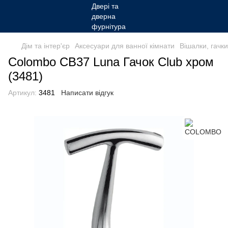
Дім та інтер'єр
Аксесуари для ванної кімнати
Вішалки, гачк
Colombo CB37 Luna Гачок Club хром
(3481)
Артикул:
3481
Написати відгук