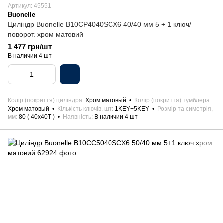
Артикул: 45551
Buonelle
Циліндр Buonellе B10CP4040SCX6 40/40 мм 5 + 1 ключ/
поворот. xром матовий
1 477 грн/шт
В наличии 4 шт
Колір (покриття) циліндра
Хром матовый
Колір (покриття) тумблера
Хром матовый
Кількість ключів, шт
1KEY+5KEY
Розмір та симетрія,
мм
80 ( 40x40T )
Наявність
В наличии 4 шт