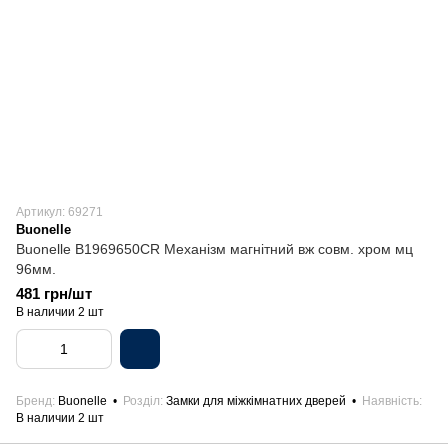
Артикул: 69271
Buonelle
Buonelle B1969650CR Механізм магнітний вж совм. хром мц
96мм.
481 грн/шт
В наличии 2 шт
Бренд
Buonelle
Розділ
Замки для міжкімнатних дверей
Наявність
В наличии 2 шт