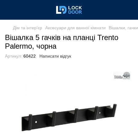
Дім та інтер'єр
Аксесуари для ванної кімнати
Вішалки, гачк
Вішалка 5 гачків на планці Trento
Palermo, чорна
Артикул:
60422
Написати відгук