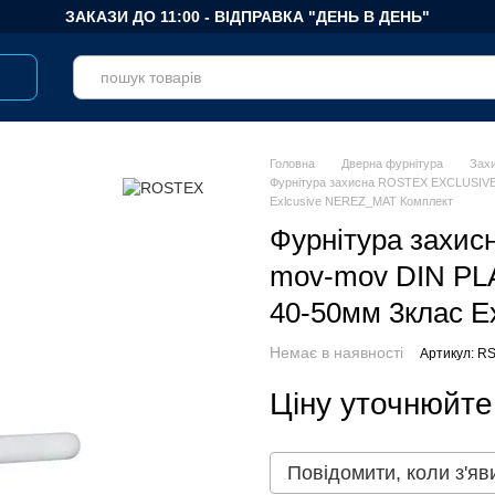
ЗАКАЗИ ДО 11:00 - ВІДПРАВКА "ДЕНЬ В ДЕНЬ"
Головна
Дверна фурнітура
Зах
Фурнітура захисна ROSTEX EXСLUSIVE
Exlcusive NEREZ_MAT Комплект
Фурнітура захи
mov-mov DIN PL
40-50мм 3клас 
Немає в наявності
Артикул: R
Ціну уточнюйте
Повідомити, коли з'яв