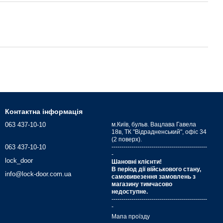
Контактна інформація
063 437-10-10
м.Київ, бульв. Вацлава Гавела
18в, ТК "Відрадненський", офіс 34
(2 поверх).
063 437-10-10
------------------------------------------------
-
lock_door
Шановні клієнти!
В період дії військового стану,
info@lock-door.com.ua
самовивезення замовлень з
магазину тимчасово
недоступне.
------------------------------------------------
-
Мапа проїзду