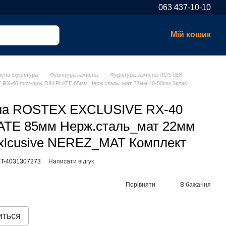
063 437-10-10
Мій кошик
исна фурнітура
Фурнітура захисна
Фурнітура захисна ROSTEX
 RX-40 mov-mov DIN PLATE 85мм Нерж.сталь_мат 22мм 40-50мм 3клас
сна ROSTEX EXСLUSIVE RX-40
ATE 85мм Нерж.сталь_мат 22мм
Exlcusive NEREZ_MAT Комплект
ST-4031307273
Написати відгук
Порівняти
В бажання
иться