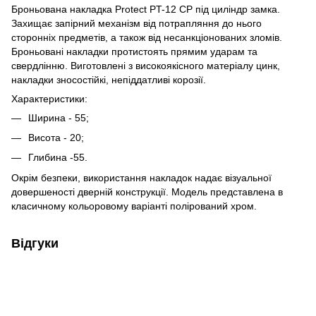
Броньована накладка Protect PT-12 CP під циліндр замка.
Захищає запірний механізм від потрапляння до нього
сторонніх предметів, а також від несанкціонованих зломів.
Броньовані накладки протистоять прямим ударам та
свердлінню. Виготовлені з високоякісного матеріалу цинк,
накладки зносостійкі, непіддатливі корозії.
Характеристики:
Ширина - 55;
Висота - 20;
Глибина -55.
Окрім безпеки, використання накладок надає візуальної
довершеності дверній конструкції. Модель представлена в
класичному кольоровому варіанті полірований хром.
Відгуки