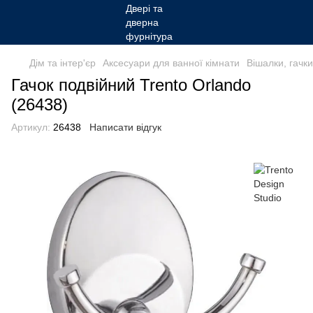
Дім та інтер'єр
Аксесуари для ванної кімнати
Вішалки, гачк
Гачок подвійний Trento Orlando
(26438)
Артикул:
26438
Написати відгук