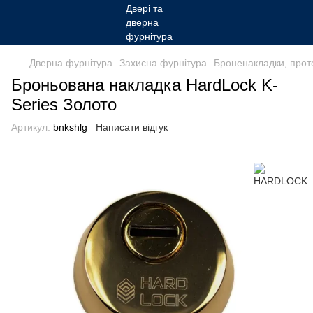
Дверна фурнітура
Захисна фурнітура
Броненакладки, прот
Броньована накладка HardLock K-
Series Золото
Артикул:
bnkshlg
Написати відгук